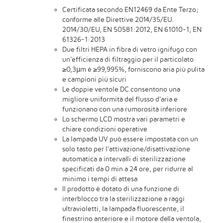
Certificata secondo EN12469 da Ente Terzo;
conforme alle Direttive 2014/35/EU.
2014/30/EU, EN 50581:2012, EN 61010-1, EN
61326-1:2013
Due filtri HEPA in fibra di vetro ignifugo con
un'efficienza di filtraggio per il particolato
≥0,3μm è ≥99,995%, forniscono aria più pulita
e campioni più sicuri
Le doppie ventole DC consentono una
migliore uniformità del flusso d'aria e
funzionano con una rumorosità inferiore
Lo schermo LCD mostra vari parametri e
chiare condizioni operative
La lampada UV può essere impostata con un
solo tasto per l'attivazione/disattivazione
automatica a intervalli di sterilizzazione
specificati da 0 min a 24 ore, per ridurre al
minimo i tempi di attesa
Il prodotto è dotato di una funzione di
interblocco tra la sterilizzazione a raggi
ultravioletti, la lampada fluorescente, il
finestrino anteriore e il motore della ventola,