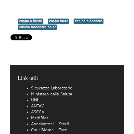
cappa a flusso
cappa haier
cabina biohazard
cabina biahazard haier
Link utili
Sicurezza Laboratorio
Ministero della Salute
UNI
ANTeV
ASCCA
MediBios
Angelantoni - Steril
Carli Biotec - Esco