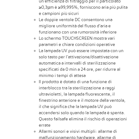
un'efficienza di filtraggio per il particolato
≥0,3μm è ≥99,995%, forniscono aria più pulita
e campioni più sicuri
Le doppie ventole DC consentono una
migliore uniformità del flusso d'aria e
funzionano con una rumorosità inferiore
Lo schermo TOUCHSCREEN mostra vari
parametri e chiare condizioni operative
La lampada UV può essere impostata con un
solo tasto per l'attivazione/disattivazione
automatica a intervalli di sterilizzazione
specificati da 0 min a 24 ore, per ridurre al
minimo i tempi di attesa
Il prodotto è dotato di una funzione di
interblocco tra la sterilizzazione a raggi
ultravioletti, la lampada fluorescente, il
finestrino anteriore e il motore della ventola,
il che significa che la lampada UV può
accendersi solo quando la lampada è spenta.
Questo failsafe elimina il rischio di operazioni
errate
Allarmi sonori e visivi multipli: allarme di
malfunzionamento hardware, allarme di