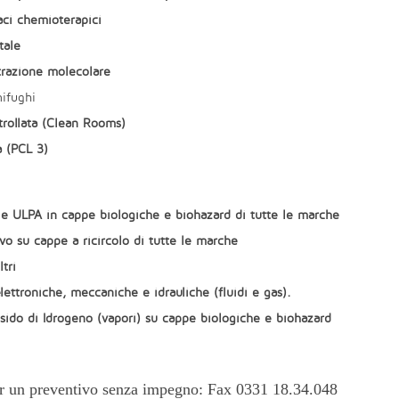
maci chemioterapici
tale
ltrazione molecolare
ifughi
rollata (Clean Rooms)
a (PCL 3)
PA e ULPA in cappe biologiche e biohazard di tutte le marche
ivo su cappe a ricircolo di tutte le marche
tri
lettroniche, meccaniche e idrauliche (fluidi e gas).
ido di Idrogeno (vapori) su cappe biologiche e biohazard
er un preventivo senza impegno: Fax 0331 18.34.048