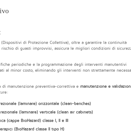
tivo
C
(Dispositivi di Protezione Collettiva), oltre a garantire la continuità
rischio di guasti improvvisi, assicura le migliori condizioni di sicurez
rifiche periodiche e la programmazione degli interventi manutentivi
tati al minor costo, eliminando gli interventi non strettamente necessa
io di manutenzione preventiva-correttiva e
manutenzione e validazio
ture:
rezionale (laminare) orizzontale (clean-benches)
rezionale (laminare) verticale (clean air cabinets)
a (cappe BioHazard) classe I, II e III
rapici (BioHazard classe II tipo H)