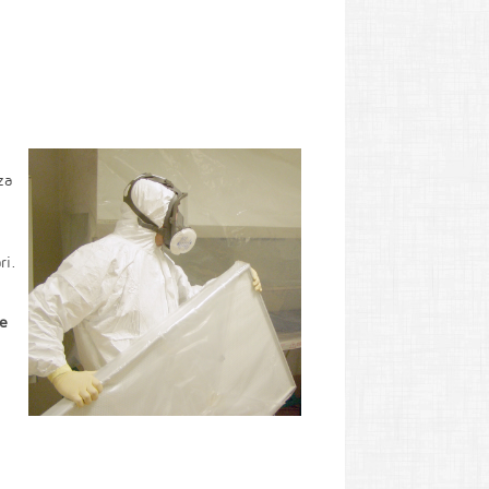
za
ri.
ne