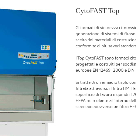
CytoFAST Top
Gli armadi di sicurezza citotoss
generazione di sistemi di flusso 
scelta dei materiali di costruzio
conformità ai più severi standar
I Top CytoFAST sono farmaci cito
progettati e costruiti per soddis
europee EN 12469: 2000 e DIN
Si tratta di un armadio triplo co
filtrata attraverso il filtro H14
superficie di lavoro e quindi il 70
HEPA ricircolante all'interno de
scaricato attraverso un filtro HE