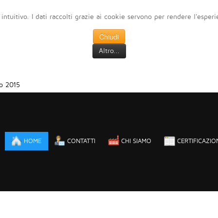
 intuitivo. I dati raccolti grazie ai cookie servono per rendere l'esper
Chiudi
Altro...
o 2015
HOME
CONTATTI
CHI SIAMO
CERTIFICAZIO