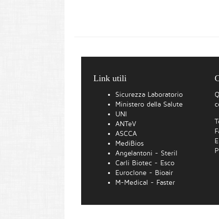
Link utili
C
Sicurezza Laboratorio
Q
Ministero della Salute
c
UNI
T
ANTeV
F
ASCCA
E
MediBios
P
Angelantoni - Steril
Carli Biotec - Esco
Euroclone - Bioair
M-Medical - Faster