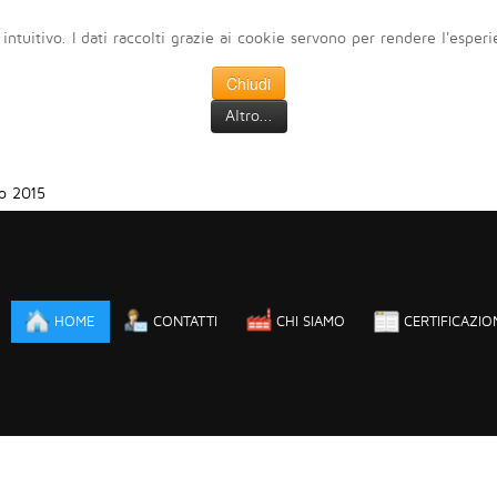
 intuitivo. I dati raccolti grazie ai cookie servono per rendere l'esper
Chiudi
Altro...
o 2015
HOME
CONTATTI
CHI SIAMO
CERTIFICAZIO