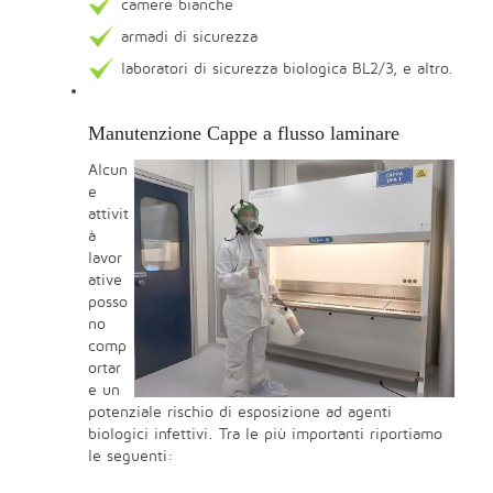
camere bianche
armadi di sicurezza
laboratori di sicurezza biologica BL2/3, e altro.
Manutenzione Cappe a flusso laminare
Alcun
e
attivit
à
lavor
ative
posso
no
comp
ortar
e un
potenziale rischio di esposizione ad agenti
biologici infettivi. Tra le più importanti riportiamo
le seguenti: