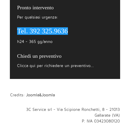
Pronto intervento
Per qualsiasi urgenza:
Tel. 392 325.9636
h24 - 365 gg/anno
Chiedi un preventivo
Clicca qui per richiedere un preventivo...
Credits:
Joomla&Joomla
3C Service srl - Via Scipione Ronchetti, 8 - 21013
Gallarate (VA)
P. IVA 03423080120