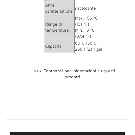
Altre
riscaldante
caratteristiche
Max.: 55 °C
Range di
(131 °F)
temperatura
Min.: 3 °C
(37,4 °F)
80 l, 168 l,
Capacità
258 l (21,1 gal)
>>> Contattaci per informazioni su questi
prodotti...