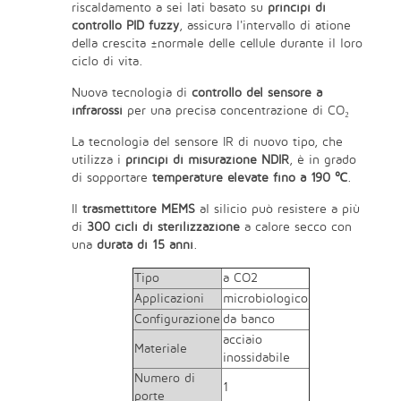
riscaldamento a sei lati basato su
principi di
controllo PID fuzzy
, assicura l'intervallo di atione
della crescita ±normale delle cellule durante il loro
ciclo di vita.
Nuova tecnologia di
controllo del sensore a
infrarossi
per una precisa concentrazione di CO₂
La tecnologia del sensore IR di nuovo tipo, che
utilizza i
principi di misurazione NDIR
, è in grado
di sopportare
temperature elevate fino a 190 ℃
.
Il
trasmettitore MEMS
al silicio può resistere a più
di
300 cicli di sterilizzazione
a calore secco con
una
durata di 15 anni
.
Tipo
a CO2
Applicazioni
microbiologico
Configurazione
da banco
acciaio
Materiale
inossidabile
Numero di
1
porte