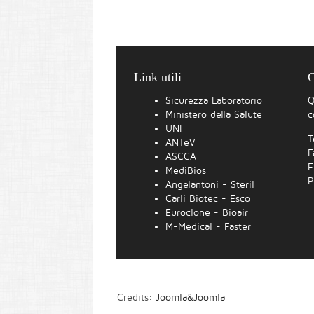
Link utili
C
Sicurezza Laboratorio
Q
Ministero della Salute
c
UNI
T
ANTeV
F
ASCCA
E
MediBios
P
Angelantoni - Steril
Carli Biotec - Esco
Euroclone - Bioair
M-Medical - Faster
Credits:
Joomla&Joomla