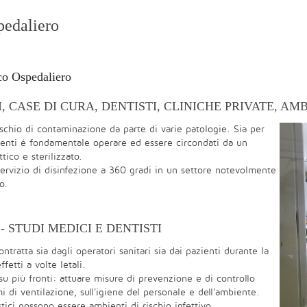
pedaliero
co Ospedaliero
, CASE DI CURA, DENTISTI, CLINICHE PRIVATE, A
schio di contaminazione da parte di varie patologie. Sia per
zienti é fondamentale operare ed essere circondati da un
tico e sterilizzato.
servizio di disinfezione a 360 gradi in un settore notevolmente
o.
- STUDI MEDICI E DENTISTI
ntratta sia dagli operatori sanitari sia dai pazienti durante la
etti a volte letali.
su più fronti: attuare misure di prevenzione e di controllo
mi di ventilazione, sull'igiene del personale e dell'ambiente.
ici possono essere ambienti di rischio infettivo.