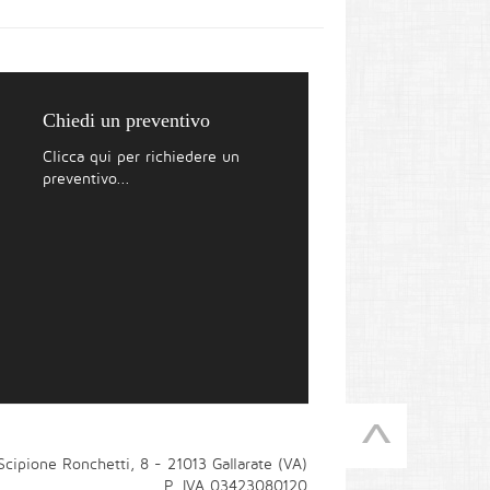
Chiedi un preventivo
Clicca qui per richiedere un
preventivo...
 Scipione Ronchetti, 8 - 21013 Gallarate (VA)
P. IVA 03423080120