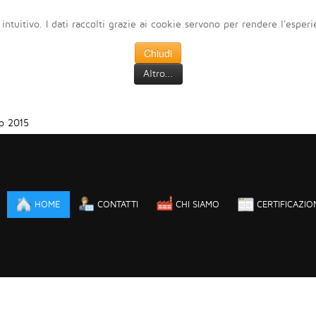
 intuitivo. I dati raccolti grazie ai cookie servono per rendere l'esper
Chiudi
Altro...
o 2015
HOME
CONTATTI
CHI SIAMO
CERTIFICAZIO