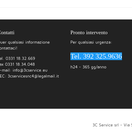
ontatti
Pronto intervento
uer qualsiasi informazione
Per qualsiasi urgenza:
ontattaci!
Tel. 392 325.9636
el. 0331 18.32.669
ax 0331 18.34.048
h24 - 365 gg/anno
-mail:
info@3cservice.eu
EC:
3cservicesnc4@legalmail.it
3C Service srl - Via