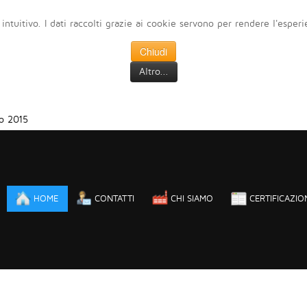
 intuitivo. I dati raccolti grazie ai cookie servono per rendere l'esper
Chiudi
Altro...
o 2015
HOME
CONTATTI
CHI SIAMO
CERTIFICAZIO