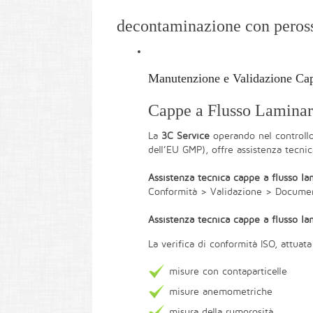
decontaminazione con peros
Manutenzione e Validazione Ca
Cappe a Flusso Lamina
La
3C Service
operando nel controllo
dell’EU GMP), offre assistenza tecni
Assistenza tecnica cappe a flusso la
Conformità > Validazione > Document
Assistenza tecnica cappe a flusso la
La verifica di conformità ISO, attuata
misure con contaparticelle
misure anemometriche
misura della rumorosità