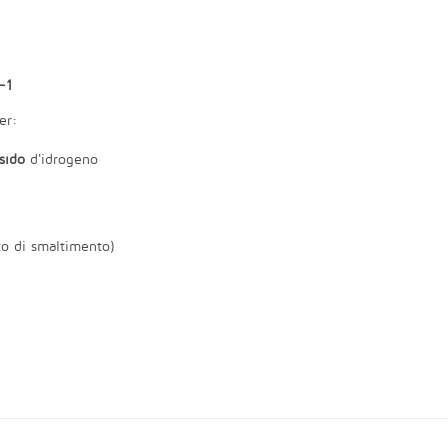
-1
er:
sido
d'idrogeno
cato di smaltimento)