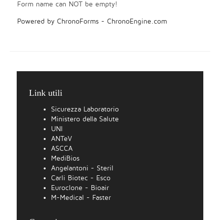
Form name can NOT be empty!
Powered by ChronoForms - ChronoEngine.com
Link utili
Sicurezza Laboratorio
Ministero della Salute
UNI
ANTeV
ASCCA
MediBios
Angelantoni - Steril
Carli Biotec - Esco
Euroclone - Bioair
M-Medical - Faster